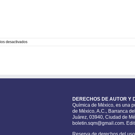
en
ios desactivados
Membresía
SQM
2021
DERECHOS DE AUTOR Y 
Química de México, es una pu
de México, A.C., Barranca del
Juárez, 03940, Ciudad de Méx
boletin.sqm@gmail.com. Edito
Reserva de derechos del us