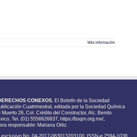
Más información
DERECHOS CONEXOS.
El Boletín de la Sociedad
blicación Cuatrimestral, editada por la Sociedad Química
 Muerto 26, Col. Crédito del Constructor, Alc. Benito
ico, Tel. (01) 5556626837, https://bsqm.org.mx/,
ra responsable: Mariana Ortiz.
o exclusivo No. 04-2017-063013203100, ISSN-e 2594-1038