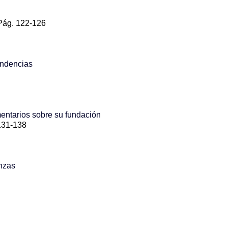
ág. 122-126
endencias
entarios sobre su fundación
31-138
nzas