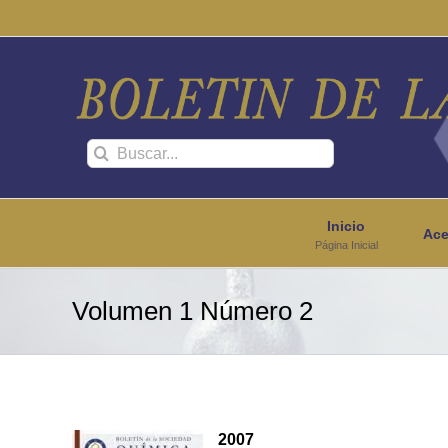
Saltar
al
contenido
Buscar:
Inicio
Ace
Página Inicial
Volumen 1 Número 2
2007