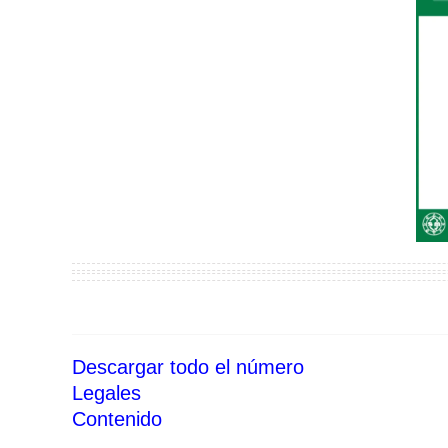
Descargar todo el nú
mer
o
Legales
Conten
i
do