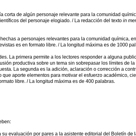
ía corta de algún personaje relevante para la comunidad químic
entíficos del personaje elogiado. / La redacción del texto
in me
 hechas a personajes relevantes para la comunidad química, en
trevistas es en formato libre. / La longitud máxima es de 1000 pa
des. La primera permite a los lectores responder a alguna publ
cusión productiva sobre un tema sin sobrepasar los límites de la 
sta. La segunda es la adición, aclaración o corrección a contri
 que aporte elementos para motivar el esfuerzo académico, cient
ormato libre. / La longitud máxima es de 400 palabras.
eben:
 su evaluación por pares a la asistente editorial del Boletín de