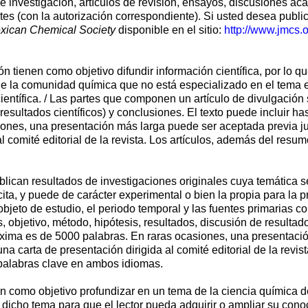
de investigación, artículos de revisión, ensayos, discusiones ac
ntes (con la autorización correspondiente). Si usted desea public
exican Chemical Society
disponible en el sitio:
http://www.jmcs.
ón tienen como objetivo difundir información científica, por lo 
e la comunidad química que no está especializado en el tema es
entífica. / Las partes que componen un artículo de divulgación s
esultados científicos) y conclusiones. El texto puede incluir hasta
ones, una presentación más larga puede ser aceptada previa ju
 comité editorial de la revista. Los artículos, además del resu
blican resultados de investigaciones originales cuya temática se
ta, y puede de carácter experimental o bien la propia para la pr
 objeto de estudio, el periodo temporal y las fuentes primarias 
, objetivo, método, hipótesis, resultados, discusión de resultad
d máxima es de 5000 palabras. En raras ocasiones, una presentaci
 carta de presentación dirigida al comité editorial de la revis
o palabras clave en ambos idiomas.
en como objetivo profundizar en un tema de la ciencia química d
 dicho tema para que el lector pueda adquirir o ampliar su cono