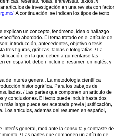
adémicas, reseñas, notas, entrevistas, textos
in
ar artículos de investigación en una revista con factor
org.mx/
. A continuación, se indican los tipos de texto
que explican un concepto, fenómeno, idea o hallazgo
pecífico abordado. El tema tratado en el artículo de
on: introducción, antecedentes, objetivo o tesis
 tres figuras, gráficas, tablas o fotografías. / La
stificación, en la que deben argumentarse las
men en español, deben incluir el resumen en inglés, y
a de interés general. La metodología científica
oducción historiográfica. Para los trabajos de
consultadas. / Las partes que componen un artículo de
os y conclusiones. El texto puede incluir hasta dos
ón más larga puede ser aceptada previa justificación,
ta. Los artículos, además del resumen en español,
e interés general, mediante la consulta y contraste de
cimiento. / Las partes que componen un artículo de