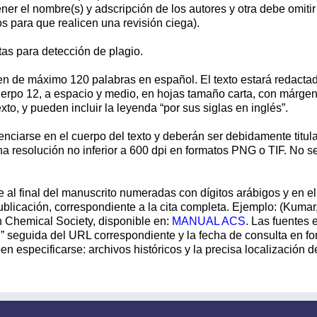
er el nombre(s) y adscripción de los autores y otra debe omitir
s para que realicen una revisión ciega).
s para detección de plagio.
n de máximo 120 palabras en español. El texto estará redactad
 cuerpo 12, a espacio y medio, en hojas tamaño carta, con márg
exto, y pueden incluir la leyenda “por sus siglas en inglés”.
ciarse en el cuerpo del texto y deberán ser debidamente titula
una resolución no inferior a 600 dpi en formatos PNG o TIF. No
e al final del manuscrito numeradas con dígitos arábigos y en e
blicación, correspondiente a la cita completa. Ejemplo: (Kumar, 2
n Chemical Society, disponible en:
MANUAL ACS
. Las fuentes 
:” seguida del URL correspondiente y la fecha de consulta en f
n especificarse: archivos históricos y la precisa localización d