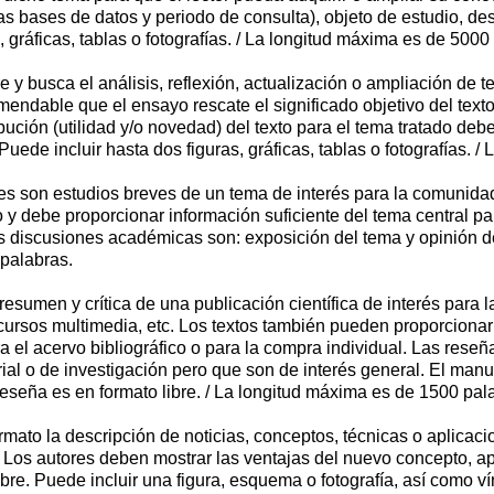
as bases de datos y periodo de consulta), objeto de estudio, des
s, gráficas, tablas o fotografías. / La longitud máxima es de 5000
re y busca el análisis, reflexión, actualización o ampliación d
endable que el ensayo rescate el significado objetivo del texto(s
bución (utilidad y/o novedad) del texto para el tema tratado deb
uede incluir hasta dos figuras, gráficas, tablas o fotografías. 
es son estudios breves de un tema de interés para la comunidad 
 y debe proporcionar información suficiente del tema central p
 discusiones académicas son: exposición del tema y opinión del 
 palabras.
resumen y crítica de una publicación científica de interés para
recursos multimedia, etc. Los textos también pueden proporcionar 
a el acervo bibliográfico o para la compra individual. Las res
ial o de investigación pero que son de interés general. El manu
reseña es en formato libre. / La longitud máxima es de 1500 pal
rmato la descripción de noticias, conceptos, técnicas o aplicac
Los autores deben mostrar las ventajas del nuevo concepto, apl
ibre. Puede incluir una figura, esquema o fotografía, así como vín