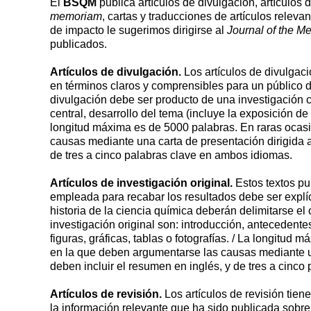
El
BSQM
publica artículos de divulgación, artículos 
memoriam
, cartas y traducciones de artículos releva
de impacto le sugerimos dirigirse al
Journal of the M
publicados.
Artículos de divulgación.
Los artículos de divulgaci
en términos claros y comprensibles para un público d
divulgación debe ser producto de una investigación ci
central, desarrollo del tema (incluye la exposición de r
longitud máxima es de 5000 palabras. En raras ocasi
causas mediante una carta de presentación dirigida al
de tres a cinco palabras clave en ambos idiomas.
Artículos de investigación original.
Estos textos pu
empleada para recabar los resultados debe ser explíci
historia de la ciencia química deberán delimitarse el
investigación original son: introducción, antecedentes
figuras, gráficas, tablas o fotografías. / La longitu
en la que deben argumentarse las causas mediante una
deben incluir el resumen en inglés, y de tres a cinc
Artículos de revisión.
Los artículos de revisión tien
la información relevante que ha sido publicada sobre