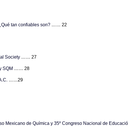
 ¿Qué tan confiables son?
…… 22
cal Society
…… 27
 y SQM
…… 28
A.C.
……29
greso Mexicano de Química y 35º Congreso Nacional de Educaci