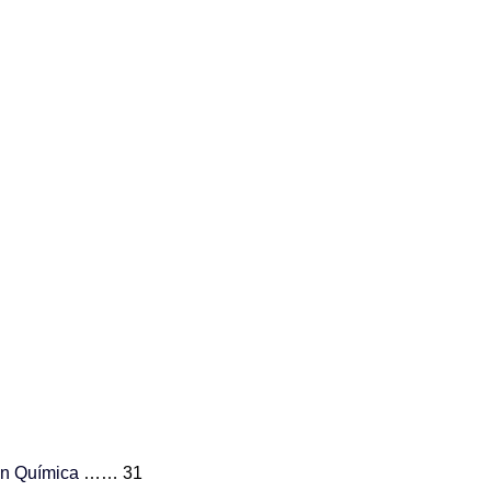
ón Química
…… 31