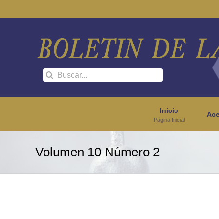
Saltar
al
contenido
Buscar:
Inicio
Ace
Página Inicial
Volumen 10 Número 2