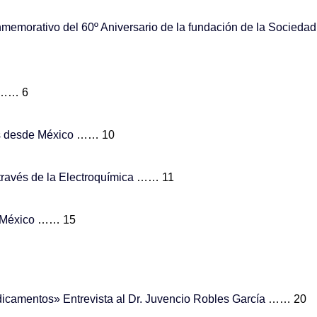
memorativo del 60º Aniversario de la fundación de la Socied
…… 6
s desde México
…… 10
través de la Electroquímica
…… 11
 México
…… 15
icamentos» Entrevista al Dr. Juvencio Robles García
…… 20